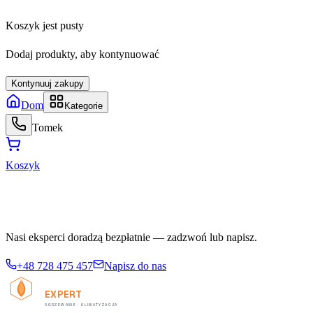
Koszyk jest pusty
Dodaj produkty, aby kontynuować
Kontynuuj zakupy
Dom
Kategorie
Tomek
Koszyk
Potrzebujesz pomocy w doborze?
Nasi eksperci doradzą bezpłatnie — zadzwoń lub napisz.
+48 728 475 457
Napisz do nas
TERMO
EXPERT
OGRZEWANIE · KLIMATYZACJA