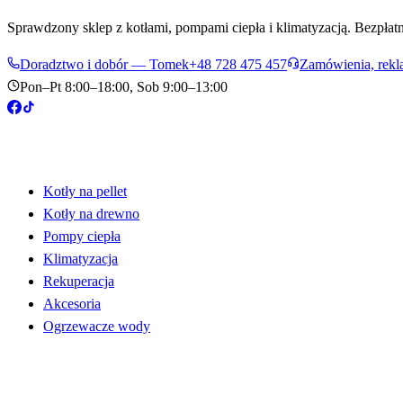
Sprawdzony sklep z kotłami, pompami ciepła i klimatyzacją. Bezpłatne
Doradztwo i dobór — Tomek
+48 728 475 457
Zamówienia, rekl
Pon–Pt 8:00–18:00, Sob 9:00–13:00
Produkty
Kotły na pellet
Kotły na drewno
Pompy ciepła
Klimatyzacja
Rekuperacja
Akcesoria
Ogrzewacze wody
Informacje