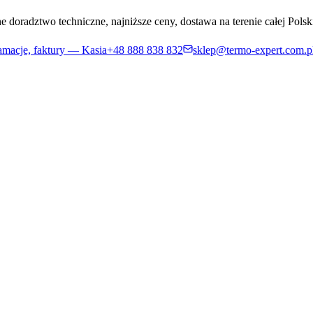
 doradztwo techniczne, najniższe ceny, dostawa na terenie całej Polsk
amacje, faktury — Kasia
+48
888 838 832
sklep@termo-expert.com.p