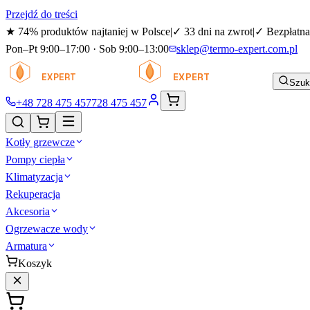
Przejdź do treści
★
74% produktów najtaniej w Polsce
|
✓
33 dni na zwrot
|
✓
Bezpłatna
Pon–Pt 9:00–17:00 · Sob 9:00–13:00
sklep@termo-expert.com.pl
TERMO
TERMO
EXPERT
EXPERT
Szuk
+48 728 475 457
728 475 457
Kotły grzewcze
Pompy ciepła
Klimatyzacja
Rekuperacja
Akcesoria
Ogrzewacze wody
Armatura
Koszyk