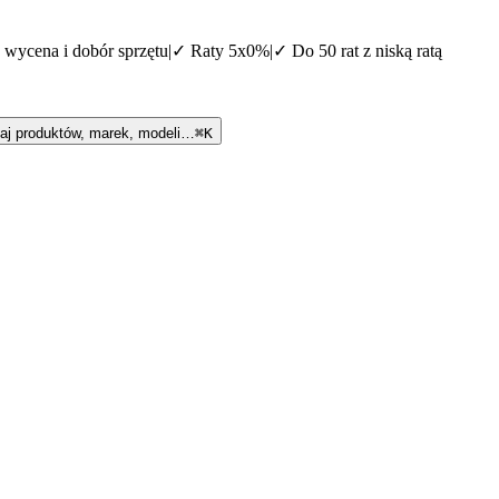
 wycena i dobór sprzętu
|
✓
Raty 5x0%
|
✓
Do 50 rat z niską ratą
aj produktów, marek, modeli…
⌘K