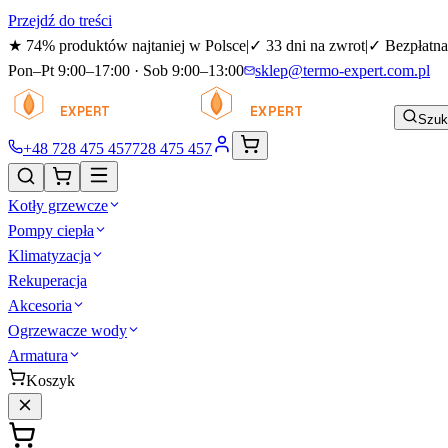
Przejdź do treści
★
74% produktów najtaniej w Polsce
|
✓
33 dni na zwrot
|
✓
Bezpłatna
Pon–Pt 9:00–17:00 · Sob 9:00–13:00
sklep@termo-expert.com.pl
TERMO
TERMO
EXPERT
EXPERT
Szuk
+48 728 475 457
728 475 457
Kotły grzewcze
Pompy ciepła
Klimatyzacja
Rekuperacja
Akcesoria
Ogrzewacze wody
Armatura
Koszyk