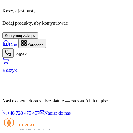
Koszyk jest pusty
Dodaj produkty, aby kontynuować
Kontynuuj zakupy
Dom
Kategorie
Tomek
Koszyk
Potrzebujesz pomocy w doborze?
Nasi eksperci doradzą bezpłatnie — zadzwoń lub napisz.
+48 728 475 457
Napisz do nas
TERMO
EXPERT
OGRZEWANIE · KLIMATYZACJA