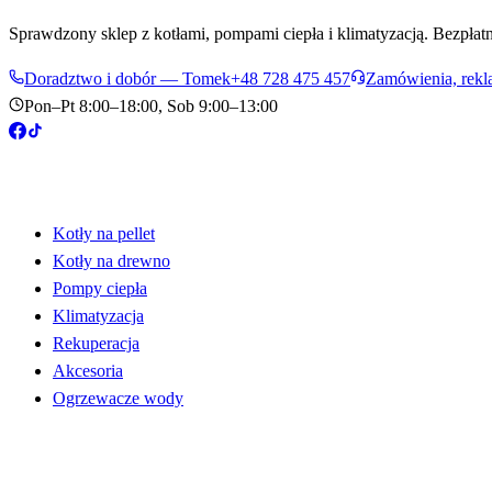
Sprawdzony sklep z kotłami, pompami ciepła i klimatyzacją. Bezpłatne
Doradztwo i dobór — Tomek
+48 728 475 457
Zamówienia, rekl
Pon–Pt 8:00–18:00, Sob 9:00–13:00
Produkty
Kotły na pellet
Kotły na drewno
Pompy ciepła
Klimatyzacja
Rekuperacja
Akcesoria
Ogrzewacze wody
Informacje