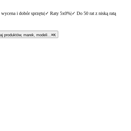
 wycena i dobór sprzętu
|
✓
Raty 5x0%
|
✓
Do 50 rat z niską ratą
aj produktów, marek, modeli…
⌘K