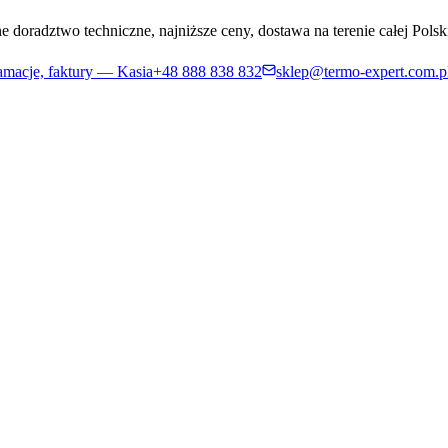
 doradztwo techniczne, najniższe ceny, dostawa na terenie całej Polsk
amacje, faktury — Kasia
+48
888 838 832
sklep@termo-expert.com.p