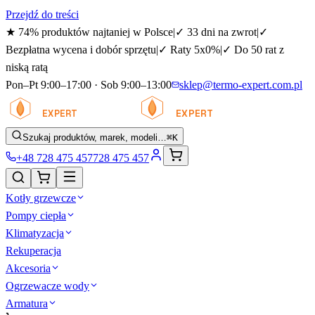
Przejdź do treści
★
74% produktów najtaniej w Polsce
|
✓
33 dni na zwrot
|
✓
Bezpłatna wycena i dobór sprzętu
|
✓
Raty 5x0%
|
✓
Do 50 rat z
niską ratą
Pon–Pt 9:00–17:00 · Sob 9:00–13:00
sklep@termo-expert.com.pl
TERMO
TERMO
EXPERT
EXPERT
Szukaj produktów, marek, modeli…
⌘K
+48 728 475 457
728 475 457
Kotły grzewcze
Pompy ciepła
Klimatyzacja
Rekuperacja
Akcesoria
Ogrzewacze wody
Armatura