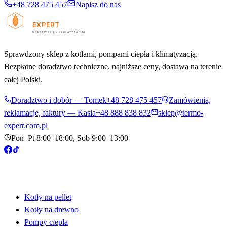
+48 728 475 457
Napisz do nas
TERMO
EXPERT
OGRZEWANIE · KLIMATYZACJA
Sprawdzony sklep z kotłami, pompami ciepła i klimatyzacją.
Bezpłatne doradztwo techniczne, najniższe ceny, dostawa na terenie
całej Polski.
Doradztwo i dobór — Tomek
+48 728 475 457
Zamówienia,
reklamacje, faktury — Kasia
+48
888 838 832
sklep@termo-
expert.com.pl
Pon–Pt 8:00–18:00, Sob 9:00–13:00
Produkty
Kotły na pellet
Kotły na drewno
Pompy ciepła